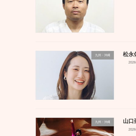
松永
九州・沖縄
202
山口
九州・沖縄
202