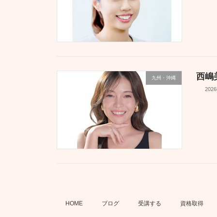
西嶋
九州・沖縄
202
HOME
ブログ
受講する
資格取得