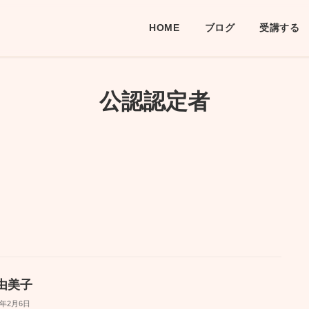
HOME
ブログ
受講する
公認認定者
由美子
6年2月6日