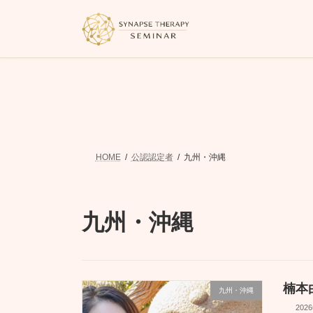
コ
ナ
ン
ビ
テ
ゲ
ン
ー
ツ
シ
へ
ョ
ス
ン
キ
に
ッ
移
プ
動
HOME
公認認定者
九州・沖縄
九州・沖縄
楠本
九州・沖縄
202