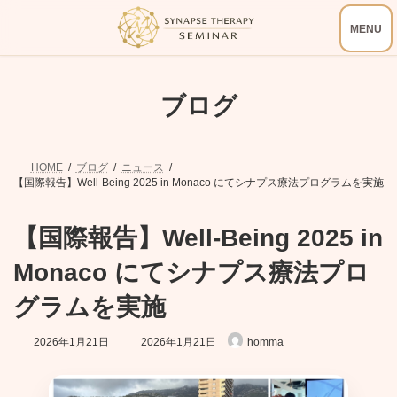
コ
ナ
ン
ビ
テ
ゲ
ン
ー
ツ
シ
へ
ョ
ブログ
ス
ン
キ
に
ッ
移
プ
動
HOME
ブログ
ニュース
【国際報告】Well-Being 2025 in Monaco にてシナプス療法プログラムを実施
【国際報告】Well-Being 2025 in
Monaco にてシナプス療法プロ
グラムを実施
最
2026年1月21日
2026年1月21日
homma
終
更
新