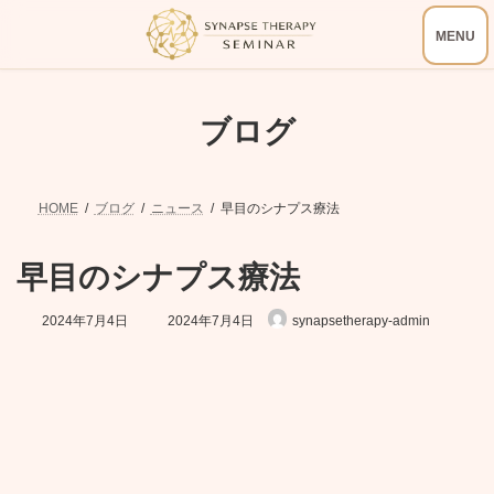
コ
ナ
ン
ビ
テ
ゲ
ン
ー
ツ
シ
へ
ョ
ブログ
ス
ン
キ
に
ッ
移
プ
動
HOME
ブログ
ニュース
早目のシナプス療法
早目のシナプス療法
最
2024年7月4日
2024年7月4日
synapsetherapy-admin
終
更
新
日
時
: