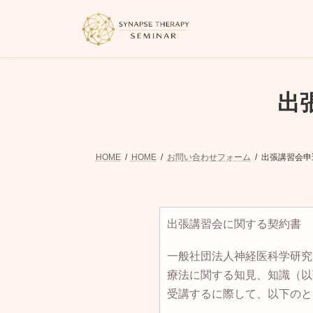
コ
ナ
ン
ビ
テ
ゲ
ン
ー
ツ
シ
へ
ョ
ス
ン
出
キ
に
ッ
移
プ
動
HOME
HOME
お問い合わせフォーム
出張講習会申
出張講習会に関する契約書
一般社団法人神経医科学研究
療法に関する知見、知識（以
受講するに際して、以下のと