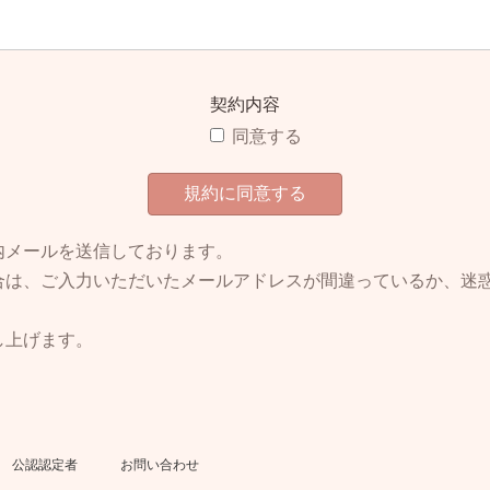
等の内容を、引用の範囲を超えて自己又は第三者の著作物に掲
等の内容を、私的利用の範囲を超えて複製・改変等する行為
契約内容
にあたり、甲によって開示された本件知識等、技術、ノウハウ
同意する
無断で使用し、又は第三者に開示・漏洩してはならないものと
するにあたり、他の受講者より開示されたそのプライバシーに
の情報を開示者に無断で使用し、又は第三者に開示・漏洩して
内メールを送信しております。
合は、ご入力いただいたメールアドレスが間違っているか、迷
にあたり、次に掲げる事項を遵守する。
の指示に真摯に従うこと。
し上げます。
た内容につき、その完全性、有用性、正確性、将来の果等につ
録音又は録画等をしないこと。
のとする。
公認認定者
お問い合わせ
外の第三者を同席させてはならないこと。