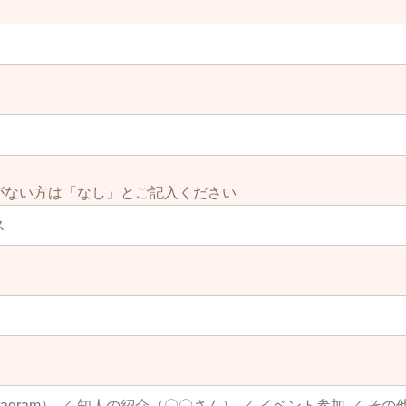
のとおりとする。
込日より３日以内
し振込手数料は乙の負担とする。
行口座
約を中途解約することは出来ないものとし、出張講習会の受講
がない方は「なし」とご記入ください
めることは出来ないものとし、また、技術指導料が未払の場合
のとおりの概要で実施する。
乙（１名のみ）に対して実施する。
る。
のみとする。ただし、乙は、講師の指定や変更を求めることは