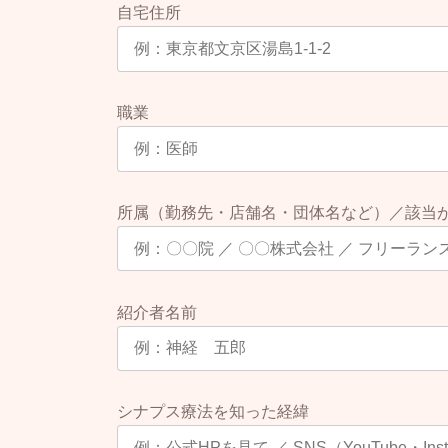
自宅住所
第５条(支払方法)
技術指導料の支払方法は、次
⑴支払時期 出張講習会の申
⑵支払方法 銀行振込。ただ
職業
⑶支払先 甲の指定する銀
第６条(本契約締結後の解約)
乙が、本契約書締結後、本契
所属（勤務先・店舗名・団体名など）／該当
払った技術指導料の返還を求
ことはできないものとする。
第７条(出張講習会の内容)
紹介者名前
甲による出張講習会は、以下
①合計３回実施する。
②甲の派遣する講師１名が、
シナプス療法を知った経緯
③１回につき、４時間実施す
④派遣する講師は、甲の講師