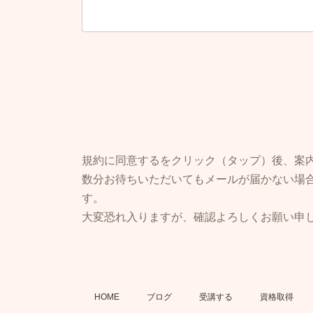
②本著作権等に関する著作物
③本著作権等に関する著作物
第９条（秘密保持)
乙は、本件講習会を受講する
のとし、これらの情報を甲に
２ 乙は、本件講習会を受講
として扱うものとし、これら
規約に同意するをクリック（タップ）後、案
第１０条(遵守事項)
数分お待ちいただいてもメールが届かない場
乙は、本件講習会を受講する
す。
①本件講習会においては、甲
大変恐れ入りますが、確認よろしくお願い申
②本件講習会において知り得
と。
③本件講習会の内容につき、
④匿名での参加はできないも
HOME
ブログ
受講する
資格取得
⑤本件講習会には、受講者以