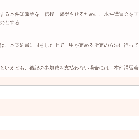
する本件知識等を、伝授、習得させるために、本件講習会を実
のとする。
は、本契約書に同意した上で、甲が定める所定の方法に従って
といえども、後記の参加費を支払わない場合には、本件講習会
る出張講習会（３回分）を受講する対価として、４５０，００
割引の条件を満たす場合、受講料割引を適用する。
ための必要経費については、自ら負担するものとするが、甲乙
ては別途経費を乙に請求することがある。