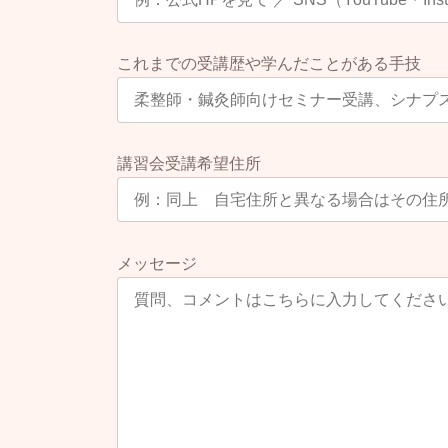
⑤実施場所については、乙に
２ 甲と乙は、本契約締結後
これまでの受講歴や学んだことがある手技
初回の講習会実施日から３回
施日から３ヶ月以内に２回目
を実施する義務を負わず、か
３ 乙は、一度定めた出張講
講習会受講希望住所
ただし、乙から、甲に対して
が、変更に応じることはでき
４ 乙が、理由の如何を問わ
メッセージ
一切返還を求めることが出来
第８条(著作権等)
本件講習会の内容及び本件講
帰属し、乙は甲の事前の承諾
うことができないものとする
①本著作権等に関する著作物
て公衆に送信する行為