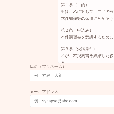
第１条（目的）
甲は、乙に対して、自己の有
本件知識等の習得に努めるも
第２条（申込み）
本件講習会を受講するために
第３条（受講条件)
乙が、本契約書を締結した後
る。
氏名（フルネーム）
第４条(受講料)
乙は、甲の派遣する講師によ
する。
メールアドレス
２ 乙は、甲のキャンペーン
３ 甲は、出張講習会実施の
れれば離島や開催地域によっ