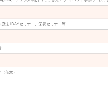
おいて、技術指導に適した場所を自ら準備し、事前に甲に通知
、出張講習会実施日を別途協議して定めるものとする。ただし
目の講習会実施日までは、３ヶ月以内に実施するものとする。
または３回目の出張講習会を実施できなかったとしても、甲は
つ、乙は、技術指導料の返還を求めることはできないものとす
習会実施日時及び実施場所を変更することはできないものとす
、実施予定日の３０日以上前に、実施日時または実 施場所変
るものとする。
ず、定められた日時における出張講習会を受講しなかったとし
ないものとし、かつ、別日への振替もできないものとする。
習会において甲が配布又は提供した資料等の著作権（以下「本
を得ずに、本著作権等を侵害する行為(次に掲げる行為を含むが
。
等の内容を、自己又は第三者の名をもってウェブサイトに掲載