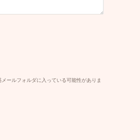
載する行為
について、秘密として扱うも
する。
関わる情報や個人情報を秘密
はならないものとする。
惑メールフォルダに入っている可能性がありま
いて、甲に責任を求めないこ