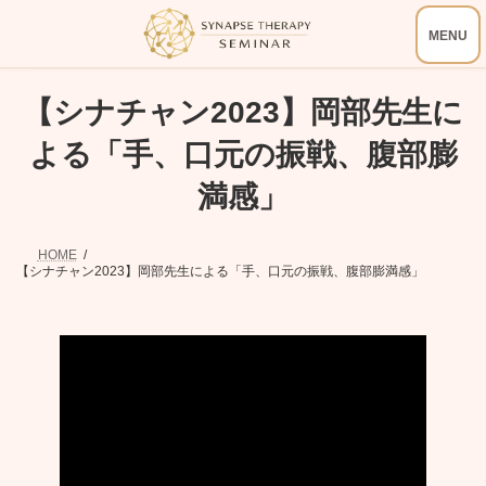
コ
ナ
ン
ビ
テ
ゲ
ン
ー
ツ
シ
【シナチャン2023】岡部先生に
へ
ョ
ス
ン
キ
に
よる「手、口元の振戦、腹部膨
ッ
移
プ
動
満感」
HOME
【シナチャン2023】岡部先生による「手、口元の振戦、腹部膨満感」