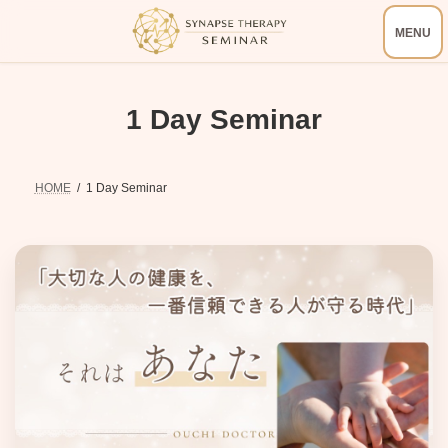
コ
ナ
ン
ビ
テ
ゲ
ン
ー
ツ
シ
へ
ョ
1 Day Seminar
ス
ン
キ
に
ッ
移
プ
動
HOME
1 Day Seminar