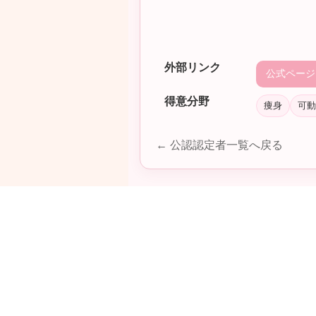
外部リンク
公式ページ
得意分野
痩身
可動
← 公認認定者一覧へ戻る