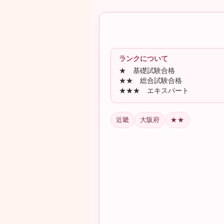
コ
ナ
ン
ビ
テ
ゲ
ン
ー
ツ
シ
へ
ョ
ランクについて
ス
ン
★ 基礎試験合格
キ
に
★★ 総合試験合格
ッ
移
★★★ エキスパート
プ
動
近畿
大阪府
★★