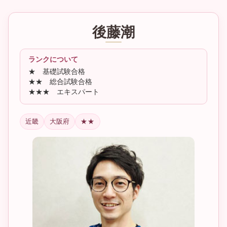
コ
ナ
ン
ビ
テ
ゲ
後藤潮
ン
ー
ツ
シ
へ
ョ
ス
ン
ランクについて
キ
に
★ 基礎試験合格
ッ
移
★★ 総合試験合格
プ
動
★★★ エキスパート
近畿
大阪府
★★