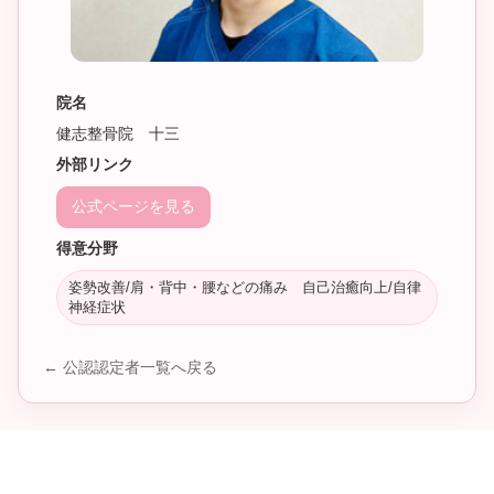
院名
健志整骨院 十三
外部リンク
公式ページを見る
得意分野
姿勢改善/肩・背中・腰などの痛み 自己治癒向上/自律
神経症状
← 公認認定者一覧へ戻る